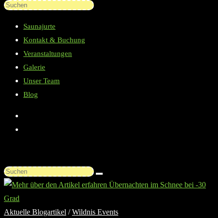
Diese
Press
Website
Escape
Saunajurte
durchsuchen
to
Kontakt & Buchung
close
Veranstaltungen
the
Galerie
search
Unser Team
panel.
Blog
Diese
Website
durchsuchen
Aktuelle Blogartikel
/
Wildnis Events