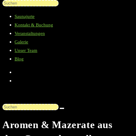
Diese
Press
Website
Escape
Saunajurte
durchsuchen
to
Kontakt & Buchung
close
Veranstaltungen
the
Galerie
search
Unser Team
panel.
Blog
Diese
Website
Aromen & Mazerate aus
durchsuchen