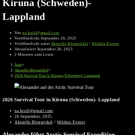
Kiruna (Schweden)-
Lappland
Von
na.kroll@gmail.com
Veröffentlicht
September 26, 2025
Veröffentlicht unter
Aktuelle Blogartikel
/
Wildnis Events
Aktualisiert
September 26, 2025
2 Minuten zum Lesen
Start
>
Aktuelle Blogartikel
>
2026 Survival Tour in Kiruna (Schweden)- Lappland
2026 Survival Tour in Kiruna (Schweden)- Lappland
Beitrags-
na.kroll@gmail.com
Autor:
Beitrag
26 September, 2025
veröffentlicht:
Beitrags-
Aktuelle Blogartikel
/
Wildnis Events
Kategorie:
Alexander führt Arctic Survival Expedition –