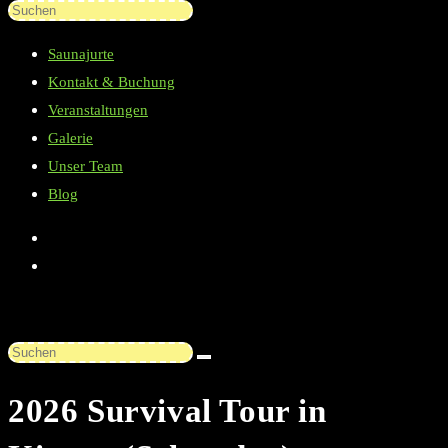
Diese
Press
Website
Escape
Saunajurte
durchsuchen
to
Kontakt & Buchung
close
Veranstaltungen
the
Galerie
search
Unser Team
panel.
Blog
Diese
Website
2026 Survival Tour in
durchsuchen