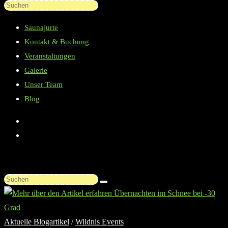
Diese
Press
Website
Escape
Saunajurte
durchsuchen
to
Kontakt & Buchung
close
Veranstaltungen
the
Galerie
search
Unser Team
panel.
Blog
Diese
Website
durchsuchen
Aktuelle Blogartikel
/
Wildnis Events