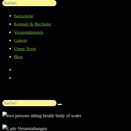
Diese
Press
Website
Escape
Saunajurte
durchsuchen
to
Kontakt & Buchung
close
Veranstaltungen
the
Galerie
search
Unser Team
panel.
Blog
Diese
Website
durchsuchen